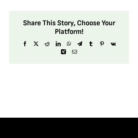
Share This Story, Choose Your
Platform!
Facebook
X
Reddit
LinkedIn
WhatsApp
Telegram
Tumblr
Pinterest
Vk
Xing
Email