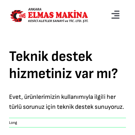
Skip
to
Toggl
content
Navig
Anasayfa
Teknik destek
Kurumsal
hizmetiniz var mı?
E-Katolog
Kesici Takımlar Grubu
Evet, ürünlerimizin kullanımıyla ilgili her
türlü sorunuz için teknik destek sunuyoruz.
Daire Testereler
Long
Bize Ulaşın